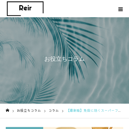
お役立ちコラム
お役立ちコラム
コラム
【最新版】免疫に効くスーパーフード10選｜医師も注目する最強食材とは？
ホーム