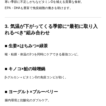
寒い季節に不足しがちなビタミンDを補える貴重な食材。
EPA・DHAも豊富で免疫細胞の働きを助けます。
3. 気温が下がってくる季節に“最初に取り入
れるべき”組み合わせ
■ 生姜×はちみつ×緑茶
喉・粘膜・体温の3つを同時にケアできる最強コンビ。
■ キノコ×鮭の味噌鍋
β-グルカン＋ビタミンDの免疫コンビが効く。
■ ヨーグルト×ブルーベリー
腸内環境と抗酸化のダブルケア。