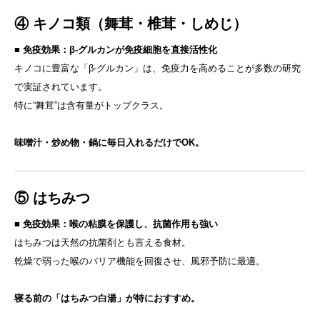
④ キノコ類（舞茸・椎茸・しめじ）
■
免疫効果：β-グルカンが免疫細胞を直接活性化
キノコに豊富な「β-グルカン」は、免疫力を高めることが多数の研究
で実証されています。
特に“舞茸”は含有量がトップクラス。
味噌汁・炒め物・鍋に毎日入れるだけでOK。
⑤ はちみつ
■
免疫効果：喉の粘膜を保護し、抗菌作用も強い
はちみつは天然の抗菌剤とも言える食材。
乾燥で弱った喉のバリア機能を回復させ、風邪予防に最適。
寝る前の「はちみつ白湯」が特におすすめ。