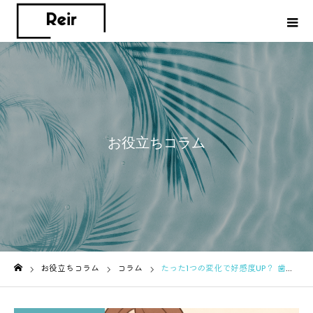
お役立ちコラム
お役立ちコラム
コラム
たった1つの変化で好感度UP？ 歯を白くしただけで得られる5つのメリット
ホーム