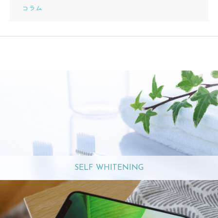
コラム
SELF WHITENING