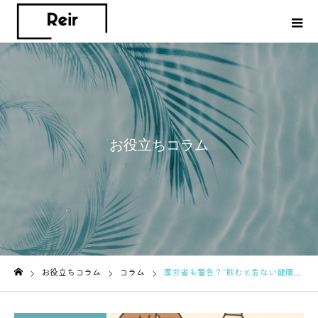
お役立ちコラム
お役立ちコラム
コラム
厚労省も警告？“飲むと危ない健康食品”最新事例まとめ
ホーム