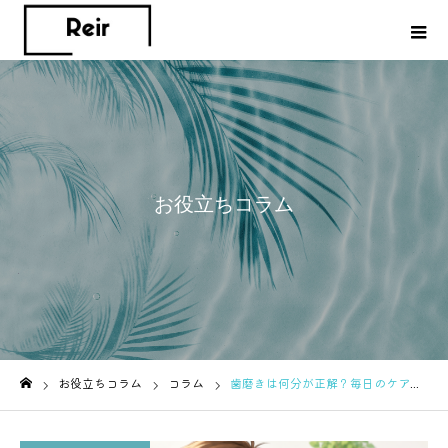
お役立ちコラム
お役立ちコラム
コラム
歯磨きは何分が正解？毎日のケアで差がつく磨き方
ホーム