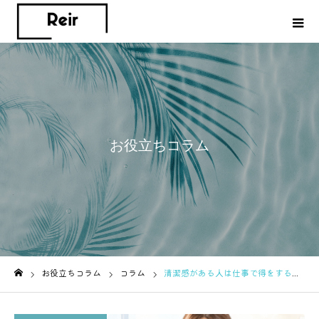
お役立ちコラム
お役立ちコラム
コラム
清潔感がある人は仕事で得をする？第一印象を良くする簡単習慣
ホーム