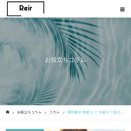
お役立ちコラム
お役立ちコラム
コラム
遅刻癖は“意識”より“仕組み”で直せる｜簡単対策まとめ
ホーム