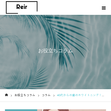
お役立ちコラム
お役立ちコラム
コラム
40代からの歯のホワイトニング！黄ばみの原因と若々しさを保つ秘訣
ホーム