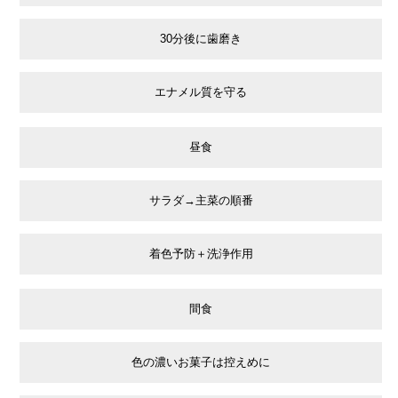
30分後に歯磨き
エナメル質を守る
昼食
サラダ→主菜の順番
着色予防＋洗浄作用
間食
色の濃いお菓子は控えめに