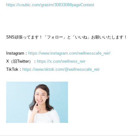
https://coubic.com/grasim/3083308#pageContest
SNS頑張ってます！「フォロー」と「いいね」お願いいたします！
Instagram：
https://www.instagram.com/wellnesscafe_reir/
X（旧Twitter）：
https://x.com/wellness_reir
TikTok：
https://www.tiktok.com/@wellnesscafe_reir