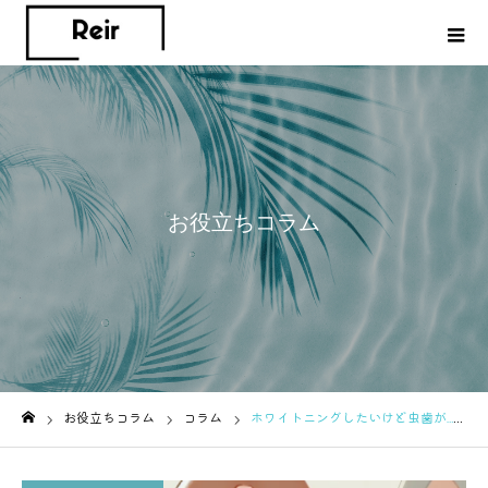
お役立ちコラム
お役立ちコラム
コラム
ホワイトニングしたいけど虫歯が…治療前でもできる？専門家が解説
ホーム