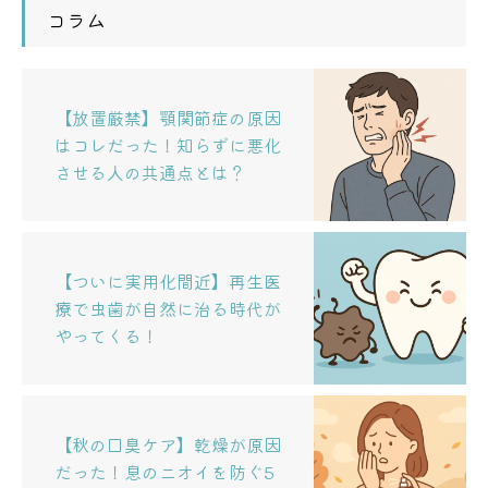
コラム
【放置厳禁】顎関節症の原因
はコレだった！知らずに悪化
させる人の共通点とは？
【ついに実用化間近】再生医
療で虫歯が自然に治る時代が
やってくる！
【秋の口臭ケア】乾燥が原因
だった！息のニオイを防ぐ5