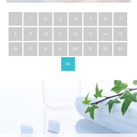
1
2
3
4
5
6
7
8
9
10
11
12
13
14
15
16
17
18
19
20
21
22
23
24