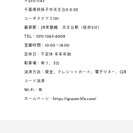
〒270-1143
千葉県我孫子市天王台2-2-22
コーポタナアミ101
最寄駅：JR常磐線 天王台駅（徒歩5分）
TEL：070-1263-6009
営業時間：10:00～18:00
定休日：不定休 年末年始
駐車場：有り、3台
決済方法：現金、クレジットカード、電子マネー、QR
コード決済
Wi-Fi：有
ホームページ：
https://grasim-life.com/