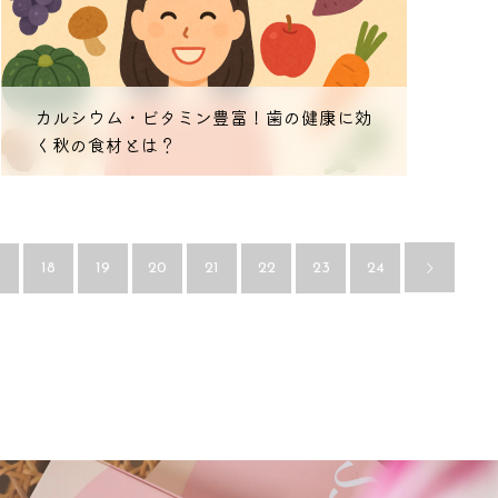
カルシウム・ビタミン豊富！歯の健康に効
く秋の食材とは？
7
18
19
20
21
22
23
24