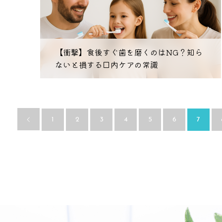
【衝撃】食後すぐ歯を磨くのはNG？知ら
ないと損する口内ケアの常識
1
2
3
4
5
6
7