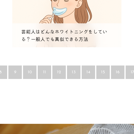
芸能人はどんなホワイトニングをしてい
る？一般人でも真似できる方法
8
9
10
11
12
13
14
15
16
1