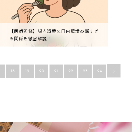
【医師監修】腸内環境と口内環境の深すぎ
る関係を徹底解説！
7
18
19
20
21
22
23
24