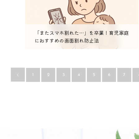
「またスマホ割れた…」を卒業！育児家庭
におすすめの画面割れ防止法
1
2
3
4
5
6
7