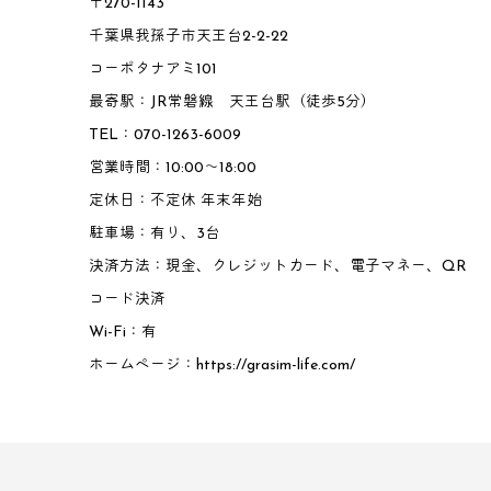
〒270-1143
千葉県我孫子市天王台2-2-22
コーポタナアミ101
最寄駅：JR常磐線 天王台駅（徒歩5分）
TEL：070-1263-6009
営業時間：10:00～18:00
定休日：不定休 年末年始
駐車場：有り、3台
決済方法：現金、クレジットカード、電子マネー、QR
コード決済
Wi-Fi：有
ホームページ：
https://grasim-life.com/