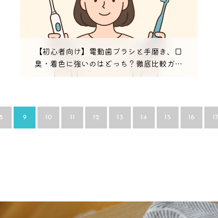
【初心者向け】電動歯ブラシと手磨き、口
臭・着色に強いのはどっち？徹底比較ガイ
ド
8
9
10
11
12
13
14
15
16
1